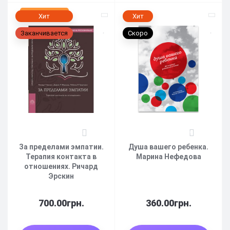
Нет в наличии
Хит
Хит
Заканчивается
Скоро
1
0
За пределами эмпатии.
Душа вашего ребенка.
Терапия контакта в
Марина Нефедова
отношениях. Ричард
Эрскин
700.00грн.
360.00грн.