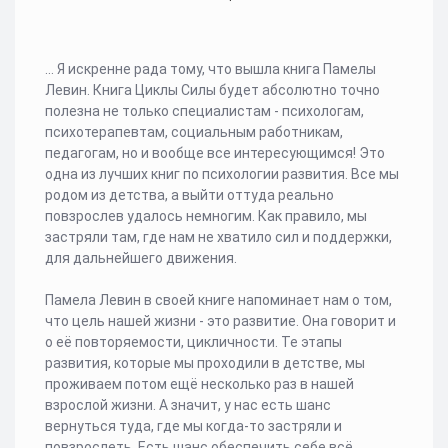
... Я искренне рада тому, что вышла книга Памелы
Левин. Книга Циклы Силы будет абсолютно точно
полезна не только специалистам - психологам,
психотерапевтам, социальным работникам,
педагогам, но и вообще все интересующимся! Это
одна из лучших книг по психологии развития. Все мы
родом из детства, а выйти оттуда реально
повзрослев удалось немногим. Как правило, мы
застряли там, где нам не хватило сил и поддержки,
для дальнейшего движения.
Памела Левин в своей книге напоминает нам о том,
что цель нашей жизни - это развитие. Она говорит и
о её повторяемости, цикличности. Те этапы
развития, которые мы проходили в детстве, мы
проживаем потом ещё несколько раз в нашей
взрослой жизни. А значит, у нас есть шанс
вернуться туда, где мы когда-то застряли и
повзрослеть. Есть шанс обеспечить себе всё