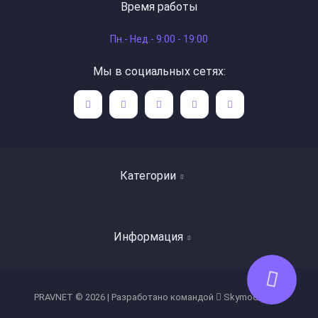
Время работы
Пн.- Нед.- 9:00 - 19:00
Мы в социальных сетях:
Категории
Поиск книг по авторам
Информация
Художественная литература
Детская литература
Список продавцов
PRAVNET © 2026 | Разработано командой
Skymod Team
Богословие, труды святых отцов
О нас