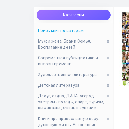
Категории
Поиск книг по авторам
Муж и жена. Брак и Cемья.
Воспитание детей
Современная публицистика и
Влюбленность. Любовь. Парень
вызовы времени
и девушка
Художественная литература
Генеалогия, поиск, история
Эсхатология и вызовы времени,
семьи
пророчества, конец мира
Детская литература
Исторические повести и романы
Воспитание детей
Современная православная
Досуг, отдых, ДАЧА, огород,
Литературное наследие
Детская художественная
публицистика
экстрим - походы, спорт, туризм,
Семейная жизнь
литература
Современная проза
выживание, жизнь в кризисе
Жития святых для детей. Детям
Фэнтези, фантастика,
Книги про православную веру,
о Боге. Библии и Евангелия для
Жизнь в кризисе, выживание в
антиутопии
духовную жизнь. Богословие
детей
городе и на природе