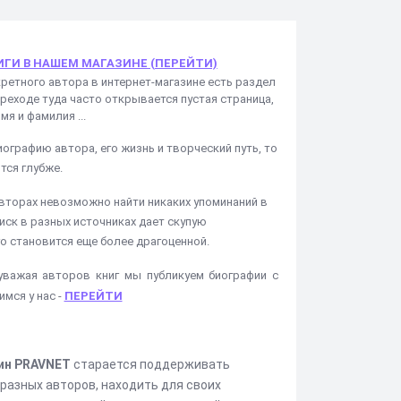
ИГИ В НАШЕМ МАГАЗИНЕ (ПЕРЕЙТИ)
кретного автора в интернет-магазине есть раздел
ереходе туда часто открывается пустая страница,
я и фамилия ...
ографию автора, его жизнь и творческий путь, то
тся глубже.
вторах невозможно найти никаких упоминаний в
иск в разных источниках дает скупую
о становится еще более драгоценной.
уважая авторов книг мы публикуем биографии с
мся у нас -
ПЕРЕЙТИ
ин PRAVNET
старается поддерживать
разных авторов, находить для своих