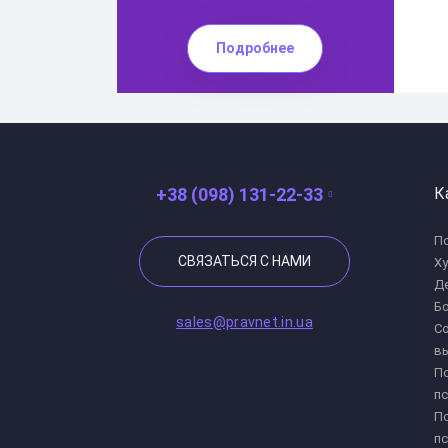
Подробнее
+38 (098) 131-22-33
К
По
СВЯЗАТЬСЯ С НАМИ
Х
Де
Бо
sales@pravnet.in.ua
Со
в
Пс
пс
Пс
пс