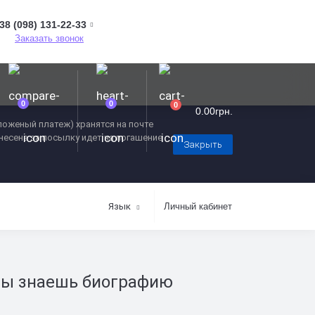
38 (098) 131-22-33
Заказать звонок
0
0
0
0.00грн.
оженый платеж) хранятся на почте
внесена за посылку идет на погашение
Закрыть
Язык
Личный кабинет
 ты знаешь биографию