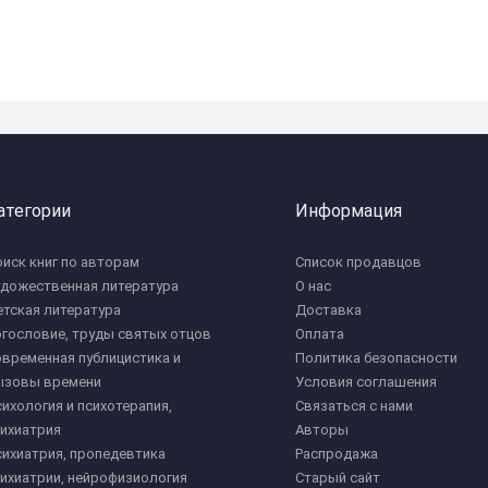
атегории
Информация
иск книг по авторам
Список продавцов
удожественная литература
О нас
тская литература
Доставка
гословие, труды святых отцов
Оплата
временная публицистика и
Политика безопасности
ызовы времени
Условия соглашения
ихология и психотерапия,
Связаться с нами
ихиатрия
Авторы
ихиатрия, пропедевтика
Распродажа
ихиатрии, нейрофизиология
Старый сайт