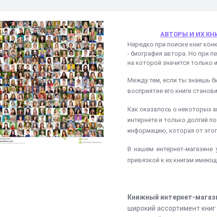
АВТОРЫ И ИХ КН
Нередко при поиске книг кон
- биография автора. Но при п
на которой значится только им
Между тем, если ты знаешь би
восприятие его книги станови
Как оказалось о некоторых а
интернете и только долгий по
информацию, которая от этог
В нашем интернет-магазине 
привязкой к их книгам имеющи
Книжный интернет-магаз
широкий ассортимент книг 