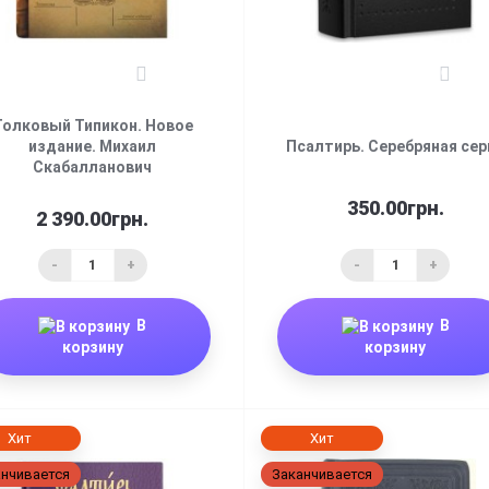
0
0
Толковый Типикон. Новое
издание. Михаил
Псалтирь. Серебряная сер
Скабалланович
350.00грн.
2 390.00грн.
-
+
-
+
В
В
корзину
корзину
Хит
Хит
нчивается
Заканчивается