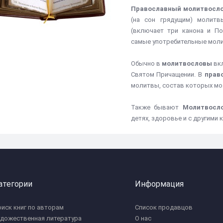
Православный молитвосл
(на сон грядущим) молит
(включает три канона и По
самые употребительные моли
Обычно в
молитвословы
вкл
Святом Причащении. В
прав
молитвы, состав которых мо
Также бывают
Молитвосл
детях, здоровье и с другим
атегории
Информация
иск книг по авторам
Список продавцов
удожественная литература
О нас