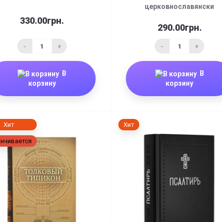
церковнославянски
330.00грн.
290.00грн.
-
+
-
+
В
В
корзину
корзину
Хит
Хит
нчивается