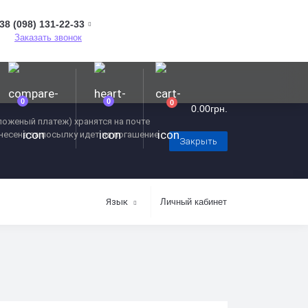
38 (098) 131-22-33
Заказать звонок
0
0
0
0.00грн.
оженый платеж) хранятся на почте
внесена за посылку идет на погашение
Закрыть
Язык
Личный кабинет