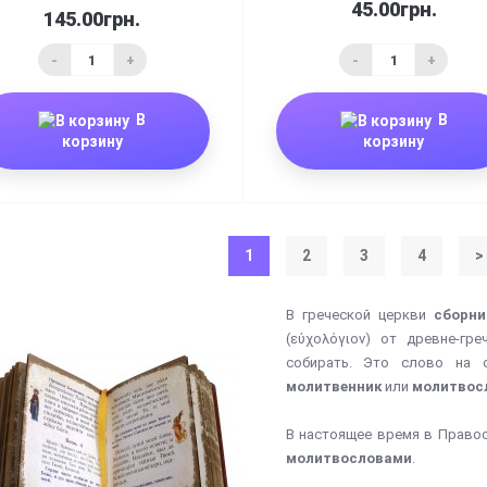
45.00грн.
145.00грн.
-
+
-
+
В
В
корзину
корзину
1
2
3
4
>
В греческой церкви
сборни
(εὐχολόγιον) от древне-гр
собирать. Это слово на 
молитвенник
или
молитвос
В настоящее время в Право
молитвословами
.