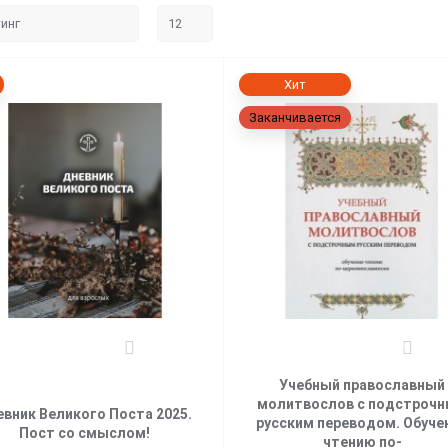
Хит
Заканчивается
6
0
Учебный православный
молитвослов с подстроч
евник Великого Поста 2025.
русским переводом. Обуче
Пост со смыслом!
чтению по-