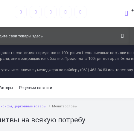
+
оплата составляет предоплата 100 гривен.Неоплаченные посылки (нал
 забрали, они возвращаются обратно. Предоплата 100 грн. которая была 
 уточните наличие у менеджера по вайберу (063) 463-84-83 или телефону.
Авторы
Рецензии на книги
окрифы, церковные товары
Молитвословы
литвы на всякую потребу