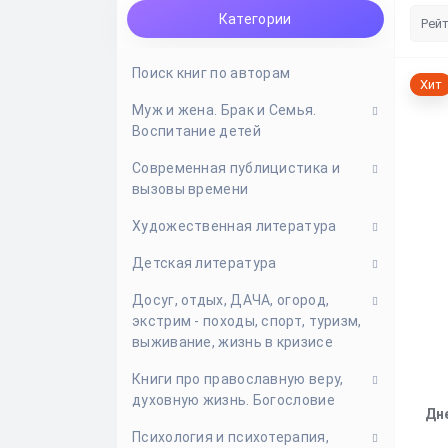
Категории
Поиск книг по авторам
Хит
Муж и жена. Брак и Cемья.
Воспитание детей
Современная публицистика и
Влюбленность. Любовь. Парень
вызовы времени
и девушка
Художественная литература
Генеалогия, поиск, история
Эсхатология и вызовы времени,
семьи
пророчества, конец мира
Детская литература
Исторические повести и романы
Воспитание детей
Современная православная
Досуг, отдых, ДАЧА, огород,
Литературное наследие
Детская художественная
публицистика
экстрим - походы, спорт, туризм,
Семейная жизнь
литература
Современная проза
выживание, жизнь в кризисе
Жития святых для детей. Детям
Фэнтези, фантастика,
Книги про православную веру,
о Боге. Библии и Евангелия для
Жизнь в кризисе, выживание в
антиутопии
духовную жизнь. Богословие
детей
городе и на природе
Дн
Психология и психотерапия,
Книжки для самых маленьких
Книги по саду, огороду, дачному
Богословие, труды святых