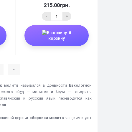
215.00грн.
-
+
В
корзину
>|
к молитв
назывался в древности
Евхологион
еческого εὐχή — молитва и λέγω — говорить,
славянский и русский язык переводится как
лов
.
славной церкви
сборники молитв
чаще именуют