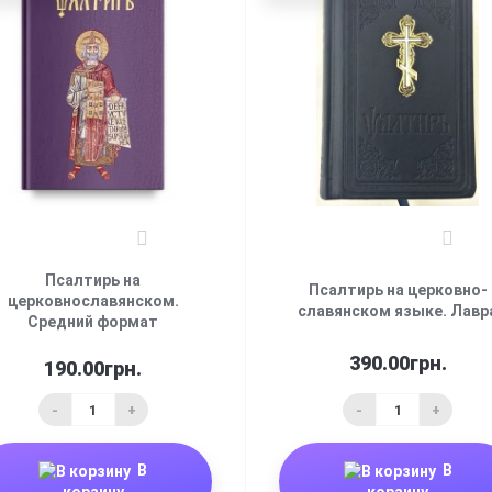
0
0
Псалтирь на
Псалтирь на церковно-
церковнославянском.
славянском языке. Лавр
Средний формат
390.00грн.
190.00грн.
-
+
-
+
В
В
корзину
корзину