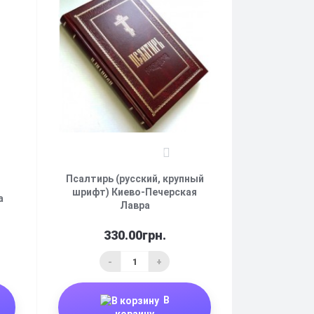
0
Псалтирь (русский, крупный
шрифт) Киево-Печерская
а
Лавра
330.00грн.
-
+
В
корзину