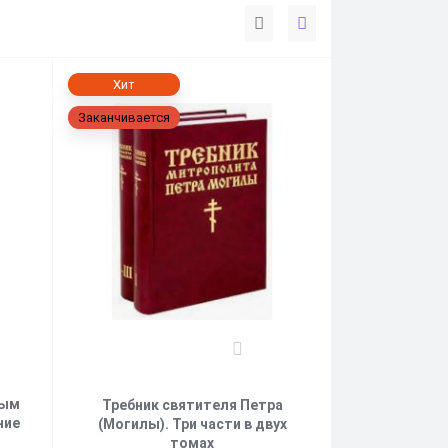
Хит
Заканчивается
0
ным
Требник святителя Петра
ние
(Могилы). Три части в двух
томах