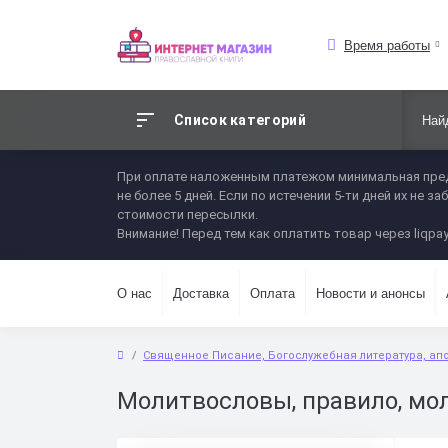
Время работы
Список категорий
При оплате наложенным платежом минимальная пред
не более 5 дней. Если по истечении 5-ти дней их не
стоимости пересылки.
Внимание! Перед тем как оплатить товар через liqpay
О нас
Доставка
Оплата
Новости и анонсы
Священное Писание, Богослужебная литература, ап
Молитвословы, правило, мо