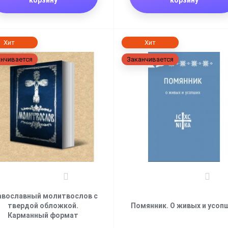
Хит
Хит
нчивается
Заканчивается
0
0
авославный молитвослов с
твердой обложкой.
Помянник. О живых и усоп
Карманный формат