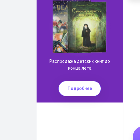
кулинарные книги
Кухонные ЭКО полотеца
КОРМ для ваших питомцев
Распродажа детских книг до
конца лета
Подробнее