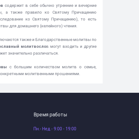
ов
содержит в себе обычно утренние и вечерние
вы, а также правило ко Святому Причащению
следование ко Святому Причащению), то есть
твы для домашнего (келейного) чтения.
ючаются также и Благодарственные молитвы по
ославный молитвосло
в могут входить и другие
жет значительно различаться.
овы
с большим количеством молитв о семье,
и конкретными молитвенными прошениями.
Время работы
Пн.- Нед.- 9:00 - 19:00