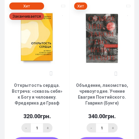
Хит
Хит
Заканчивается
3
1
Открытость сердца.
Объядение, лакомство,
Встреча: «сквозь себя»
чревоугодие. Учение
к Богу и человеку.
Евагрия Понтийского.
Фредерика де Грааф
Гавриил (Бунге)
320.00грн.
340.00грн.
-
+
-
+