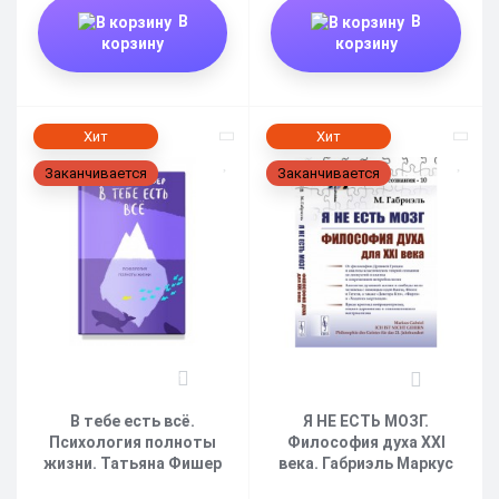
В
В
корзину
корзину
Хит
Хит
Заканчивается
Заканчивается
9
0
В тебе есть всё.
Я НЕ ЕСТЬ МОЗГ.
Психология полноты
Философия духа XXI
жизни. Татьяна Фишер
века. Габриэль Маркус