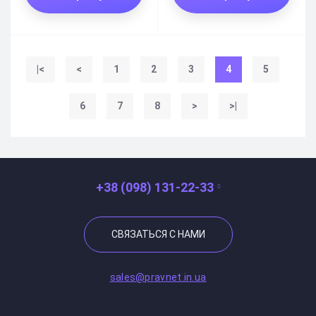
|<
<
1
2
3
4
5
6
7
8
>
>|
+38 (098) 131-22-33
СВЯЗАТЬСЯ С НАМИ
sales@pravnet.in.ua