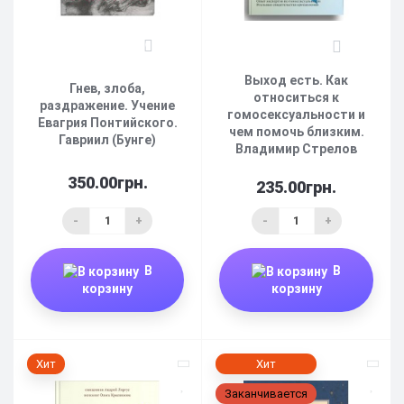
0
0
Выход есть. Как
Гнев, злоба,
относиться к
раздражение. Учение
гомосексуальности и
Евагрия Понтийского.
чем помочь близким.
Гавриил (Бунге)
Владимир Стрелов
350.00грн.
235.00грн.
-
+
-
+
В
В
корзину
корзину
Хит
Хит
Заканчивается