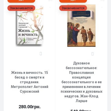
Заканчивается
Заканчивается
0
0
Духовное
бессознательное:
Жизнь и вечность. 15
Православная
бесед о смерти и
концепция
страдании.
бесcознательного и ее
Митрополит Антоний
применение в лечении
Сурожский
психических и духовных
недугов. Жан-Клод
Ларше
280.00грн.