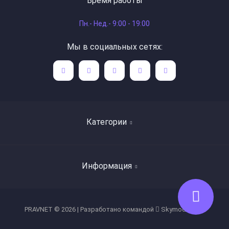
Время работы
Пн.- Нед.- 9:00 - 19:00
Мы в социальных сетях:
Категории
Поиск книг по авторам
Информация
Художественная литература
Детская литература
Список продавцов
PRAVNET © 2026 | Разработано командой
Skymod Team
Богословие, труды святых отцов
О нас