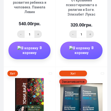
Откровения
развития ребенка и
психотерапевта о
человека. Памела
религии и Боге.
Левин
Элизабет Лукас
540.00грн.
320.00грн.
-
+
-
+
В
В
корзину
корзину
Хит
Хит
Заканчивается