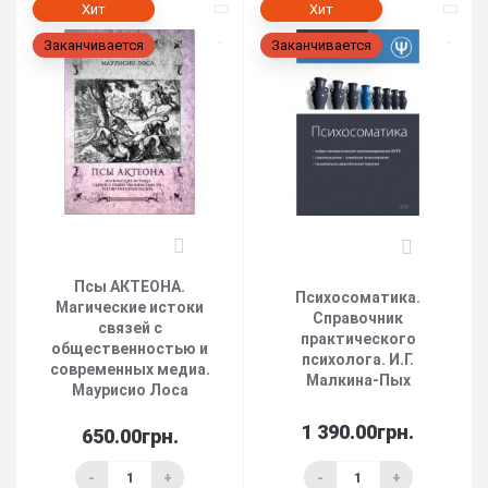
Хит
Хит
Заканчивается
Заканчивается
1
2
Псы АКТЕОНА.
Психосоматика.
Магические истоки
Справочник
связей с
практического
общественностью и
психолога. И.Г.
современных медиа.
Малкина-Пых
Маурисио Лоса
1 390.00грн.
650.00грн.
-
+
-
+