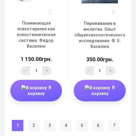
5
3
Понимающая
Переживание и
психотерапия как
молитва. Опыт
психотехническая
общепсихологического
система. Федор
исследования. Ф. Е.
Василюк
Василюк
1 150.00грн.
350.00грн.
-
+
-
+
В
В
корзину
корзину
1
2
3
4
5
6
7