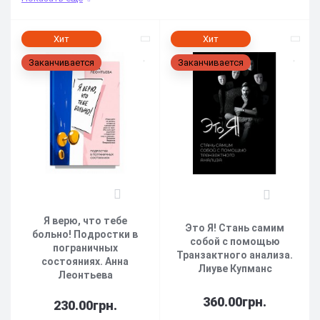
Хит
Хит
Заканчивается
Заканчивается
1
1
Я верю, что тебе
Это Я! Стань самим
больно! Подростки в
собой с помощью
пограничных
Транзактного анализа.
состояниях. Анна
Лиуве Купманс
Леонтьева
360.00грн.
230.00грн.