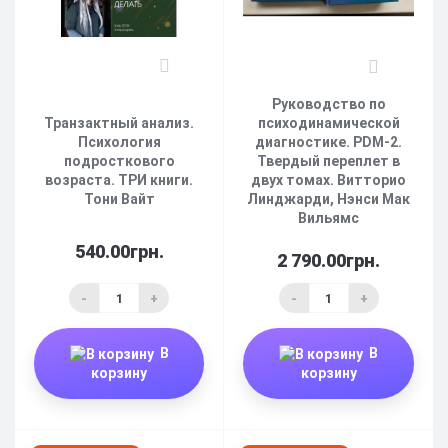
1
1
Руководство по
Транзактный анализ.
психодинамической
Психология
диагностике. PDM-2.
подросткового
Твердый переплет в
возраста. ТРИ книги.
двух томах. Витторио
Тони Вайт
Линджарди, Нэнси Мак
Вильямс
540.00грн.
2 790.00грн.
-
+
-
+
В
В
корзину
корзину