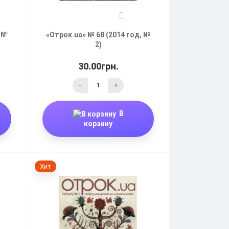
0
 №
«Отрок.ua» № 68 (2014 год, №
2)
30.00грн.
-
+
В
корзину
Хит