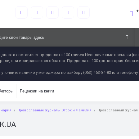
+
оплата составляет предоплата 100 гривен.Неоплаченные посылки (нал
 забрали, они возвращаются обратно. Предоплата 100 грн. которая была 
 уточните наличие у менеджера по вайберу (063) 463-84-83 или телефону.
Авторы
Рецензии на книги
инария
Православные журналы Отрок и Фамилия
Православный журнал
К.UA