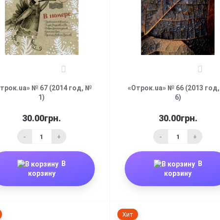
0
0
трок.ua» № 67 (2014 год, №
«Отрок.ua» № 66 (2013 год
1)
6)
30.00грн.
30.00грн.
-
+
-
+
В
В
корзину
корзину
Хит