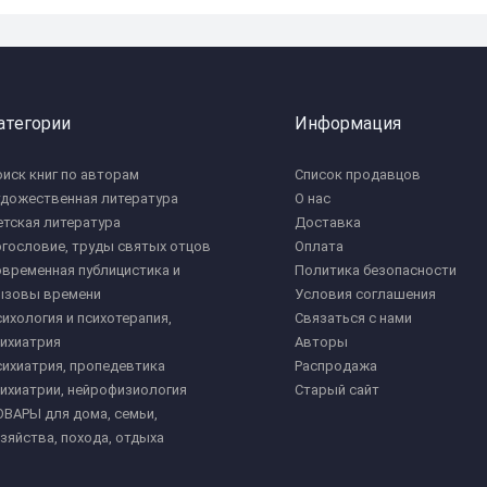
атегории
Информация
иск книг по авторам
Список продавцов
удожественная литература
О нас
тская литература
Доставка
гословие, труды святых отцов
Оплата
временная публицистика и
Политика безопасности
ызовы времени
Условия соглашения
ихология и психотерапия,
Связаться с нами
ихиатрия
Авторы
ихиатрия, пропедевтика
Распродажа
ихиатрии, нейрофизиология
Старый сайт
ВАРЫ для дома, семьи,
зяйства, похода, отдыха