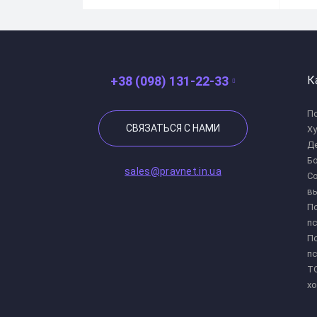
+38 (098) 131-22-33
К
По
СВЯЗАТЬСЯ С НАМИ
Х
Де
Бо
sales@pravnet.in.ua
Со
в
Пс
пс
Пс
пс
ТО
хо