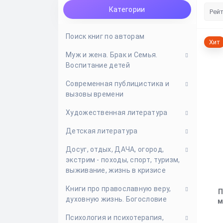
Категории
Поиск книг по авторам
Хит
Муж и жена. Брак и Cемья.
Воспитание детей
Современная публицистика и
Влюбленность. Любовь. Парень
вызовы времени
и девушка
Художественная литература
Генеалогия, поиск, история
Эсхатология и вызовы времени,
семьи
пророчества, конец мира
Детская литература
Исторические повести и романы
Воспитание детей
Современная православная
Досуг, отдых, ДАЧА, огород,
Литературное наследие
Детская художественная
публицистика
экстрим - походы, спорт, туризм,
Семейная жизнь
литература
Современная проза
выживание, жизнь в кризисе
Жития святых для детей. Детям
Фэнтези, фантастика,
Книги про православную веру,
о Боге. Библии и Евангелия для
Жизнь в кризисе, выживание в
П
антиутопии
духовную жизнь. Богословие
детей
городе и на природе
м
Психология и психотерапия,
Книжки для самых маленьких
Книги по саду, огороду, дачному
Богословие, труды святых