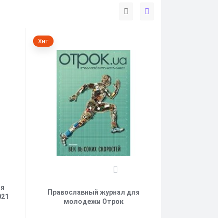
Хит
0
ля
Православный журнал для
021
молодежи Отрок