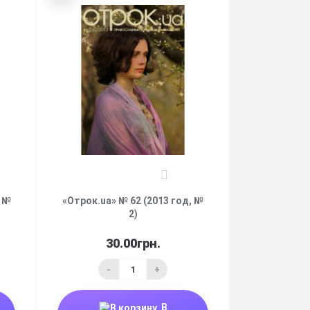
0
, №
«Отрок.ua» № 62 (2013 год, №
2)
30.00грн.
-
+
В