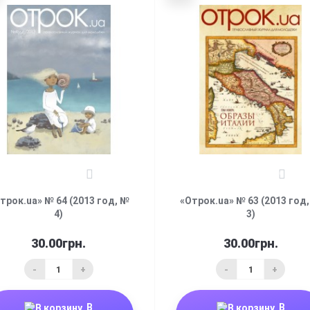
0
0
трок.ua» № 64 (2013 год, №
«Отрок.ua» № 63 (2013 год
4)
3)
30.00грн.
30.00грн.
-
+
-
+
В
В