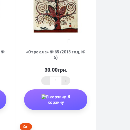
0
, №
«Отрок.ua» № 65 (2013 год, №
5)
30.00грн.
-
+
В
корзину
Хит