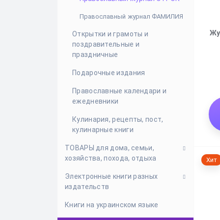
Психосоматика
Молитвословы
Православный журнал ФАМИЛИЯ
Конфлитология, разрешение
Церковные товары
Жу
Открытки и грамоты и
конфликтов
поздравительные и
Акафисты
праздничные
Практическая психология и
психотерапия
Подарочные издания
Виктимология
Православные календари и
ежедневники
Экзистенциальная
психотерапия
Кулинария, рецепты, пост,
кулинарные книги
Психотерапия зависимости и
созависимости
ТОВАРЫ для дома, семьи,
хозяйства, похода, отдыха
Хит
Нарциссизм
Электронные книги разных
Зарядки и кабели для гаджетов,
Академическая, научная
издательств
LED лампы
психология
Книги на украинском языке
Полезные товары для дома,
Электронные книги другие
семьи, отдыха и хозяйства