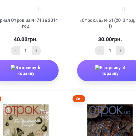
0
0
рнал Отрок.ua № 71 за 2014
«Отрок.ua» №61 (2013 год,
год
1)
40.00грн.
30.00грн.
-
+
-
+
В
В
корзину
корзину
Хит