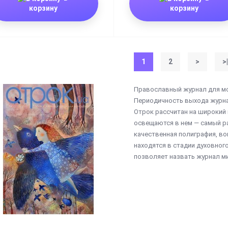
корзину
корзину
1
2
>
>|
Православный журнал для мол
Периодичность выхода журна
Отрок рассчитан на широкий к
освещаются в нем — самый р
качественная полиграфия, в
находятся в стадии духовног
позволяет назвать журнал м