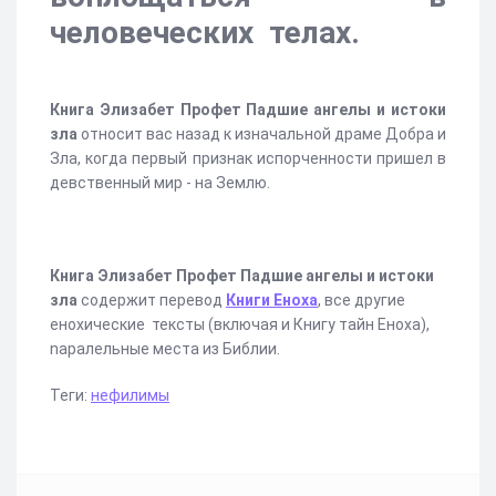
человеческих телах.
Книга Элизабет Профет Падшие ангелы и истоки
зла
относит вас назад к изначальной драме Добра и
Зла, когда первый признак испорченности пришел в
девственный мир - на Землю.
Книга Элизабет Профет Падшие ангелы и истоки
зла
содержит перевод
Книги Еноха
, все другие
енохические тексты (включая и Книгу тайн Еноха),
nаралельные места из Библии.
Теги:
нефилимы