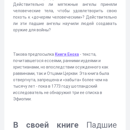
Действительно ли мятежные ангелы приняли
человеческие тела, чтобы удовлетворить свою
похоть к «дочерям человеческим»? Действительно
ли эти падшие ангелы научили людей создавать
оружие для войны?
Такова предпосылка
Книги Еноха
- текста,
почитавшегося ессеями, ранними иудеями и
христианами, но впоследствии осужденного как
раввинами, так и Отцами Церкви. Эта книга была
отвергнута, запрещена и «забыта» более чем на
тысячу лет - пока в 1773 году шотландский
исследователь не обнаружил три ее списка в
Эфиопии.
В своей книге
Падшие