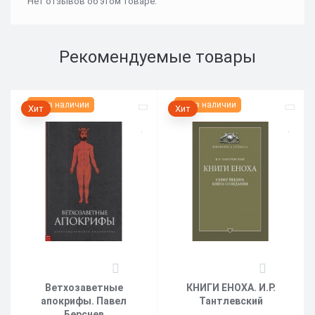
Нет отзывов об этом товаре.
Рекомендуемые товары
Нет в наличии
Нет в наличии
Хит
Хит
6
4
Ветхозаветные
КНИГИ ЕНОХА. И.Р.
апокрифы. Павел
Тантлевский
Берснев