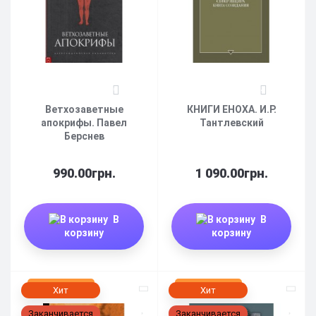
6
4
Ветхозаветные
КНИГИ ЕНОХА. И.Р.
апокрифы. Павел
Тантлевский
Берснев
990.00грн.
1 090.00грн.
В
В
корзину
корзину
Нет в наличии
Нет в наличии
Хит
Хит
Заканчивается
Заканчивается