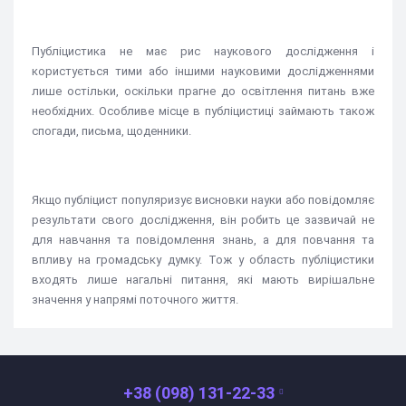
Публіцистика не має рис наукового дослідження і
користується тими або іншими науковими дослідженнями
лише остільки, оскільки прагне до освітлення питань вже
необхідних. Особливе місце в публіцистиці займають також
спогади, письма, щоденники.
Якщо публіцист популяризує висновки науки або повідомляє
результати свого дослідження, він робить це зазвичай не
для навчання та повідомлення знань, а для повчання та
впливу на громадську думку. Тож у область публіцистики
входять лише нагальні питання, які мають вирішальне
значення у напрямі поточного життя.
+38 (098) 131-22-33