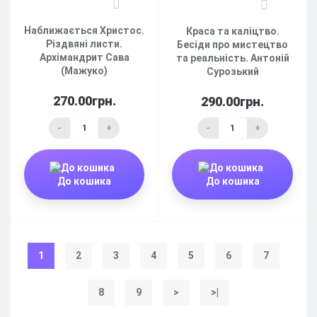
6
2
Наближається Христос.
Краса та каліцтво.
Різдвяні листи.
Бесіди про мистецтво
Архімандрит Сава
та реальність. Антоній
(Мажуко)
Сурозький
270.00грн.
290.00грн.
-
+
-
+
До кошика
До кошика
1
2
3
4
5
6
7
8
9
>
>|