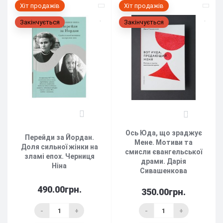
Хіт продажів
Хіт продажів
Закінчується
Закінчується
2
4
Ось Юда, що зраджує
Перейди за Йордан.
Мене. Мотиви та
Доля сильної жінки на
смисли євангельської
зламі епох. Черниця
драми. Дарія
Ніна
Сивашенкова
490.00грн.
350.00грн.
-
+
-
+