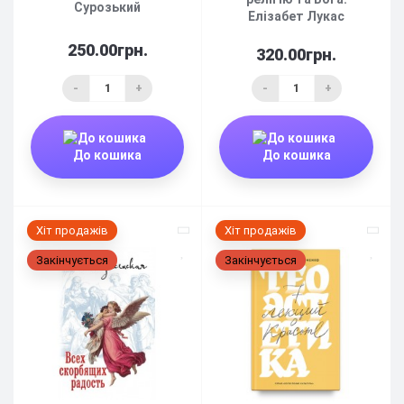
Сурозький
Елізабет Лукас
250.00грн.
320.00грн.
-
+
-
+
До кошика
До кошика
Хіт продажів
Хіт продажів
Закінчується
Закінчується