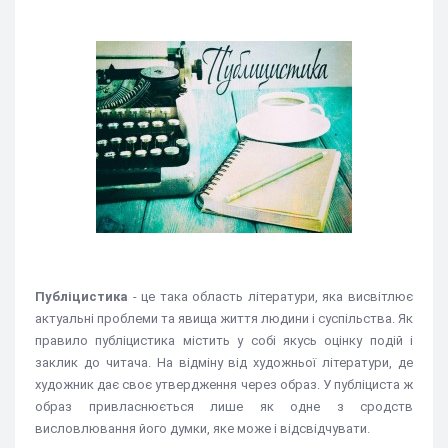
Публіцистика
- це така область літератури, яка висвітлює
актуальні проблеми та явища життя людини і суспільства. Як
правило публіцистика містить у собі якусь оцінку подій і
заклик до читача. На відміну від художньої літератури, де
художник дає своє утвердження через образ. У публіциста ж
образ привласнюється лише як одне з сродств
висловлювання його думки, яке може і відсвідчувати.