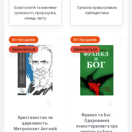
Есхатологія та виклики
Сучасна православна
сучасності, пророцтва,
публіцистика
кінець світу
Хіт продажів
Хіт продажів
Закінчується
Закінчується
2
5
Франкл та Бог.
Християнство чи
Одкровення
церковність.
психотерапевта про
Митрополит Антоній
релігію та Бога.