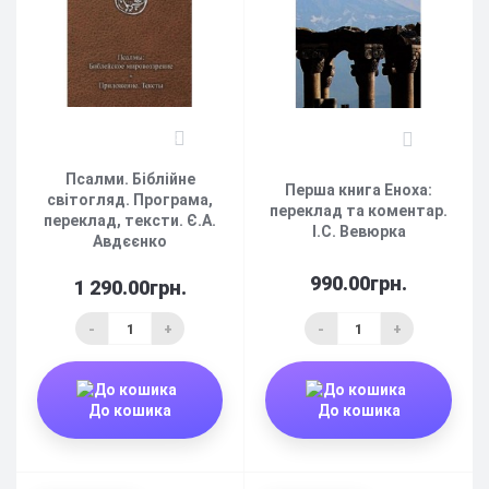
2
3
Псалми. Біблійне
Перша книга Еноха:
світогляд. Програма,
переклад та коментар.
переклад, тексти. Є.А.
І.С. Вевюрка
Авдєєнко
990.00грн.
1 290.00грн.
-
+
-
+
До кошика
До кошика