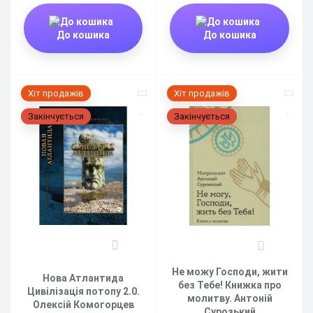
До кошика
До кошика
Хіт продажів
Хіт продажів
Закінчується
Закінчується
1
1
Не можу Господи, жити
Нова Атлантида
без Тебе! Книжка про
Цивілізація потопу 2.0.
молитву. Антоній
Олексій Комогорцев
Сурозький