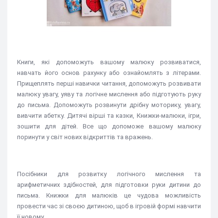
Книги, які допоможуть вашому малюку розвиватися,
навчать його основ рахунку або ознайомлять з літерами.
Прищеплять перші навички читання, допоможуть розвивати
малюку увагу, уяву та логічне мислення або підготують руку
до письма. Допоможуть розвинути дрібну моторику, увагу,
вивчити абетку. Дитячі вірші та казки, Книжки-малюки, ігри,
зошити для дітей. Все що допоможе вашому малюку
поринути у світ нових відкриттів та вражень.
Посібники для розвитку логічного мислення та
арифметичних здібностей, для підготовки руки дитини до
письма. Книжки для малюків це чудова можливість
провести час зі своєю дитиною, щоб в ігровій формі навчити
її новому.