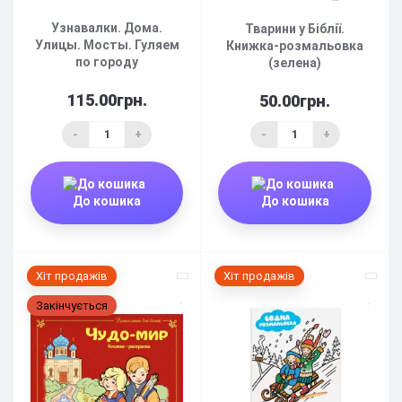
Узнавалки. Дома.
Тварини у Біблії.
Улицы. Мосты. Гуляем
Книжка-розмальовка
по городу
(зелена)
115.00грн.
50.00грн.
-
+
-
+
До кошика
До кошика
Хіт продажів
Хіт продажів
Закінчується