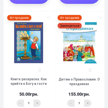
Хіт продажів
Хіт продажів
Закінчується
0
0
Книга-раскраска. Как
Детям о Православии. О
прийти к Богу в гости
праздниках
50.00грн.
155.00грн.
-
+
-
+