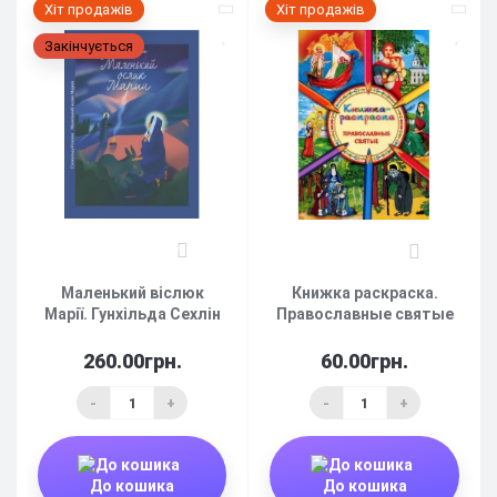
Хіт продажів
Хіт продажів
Закінчується
0
0
Маленький віслюк
Книжка раскраска.
Марії. Гунхільда ​​Сехлін
Православные святые
260.00грн.
60.00грн.
-
+
-
+
До кошика
До кошика