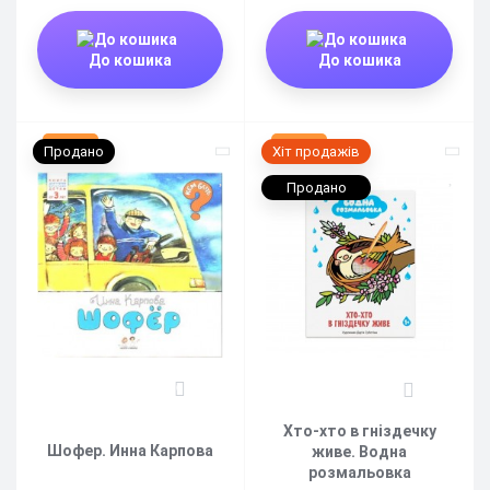
До кошика
До кошика
Немає
Немає
Продано
Хіт продажів
Продано
0
0
Хто-хто в гніздечку
Шофер. Инна Карпова
живе. Водна
розмальовка