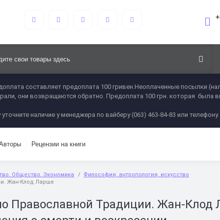
+
оплата составляет предоплата 100 гривен.Неоплаченные посылки (нал
 забрали, они возвращаются обратно. Предоплата 100 грн. которая была 
 уточните наличие у менеджера по вайберу (063) 463-84-83 или телефону.
Авторы
Рецензии на книги
ство. Общество. Экономика
Философия, антропология, искусство
и. Жан-Клод Ларше
но Православной Традиции. Жан-Клод 