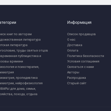
атегории
Информация
иск книг по авторам
Список продавцов
удожественная литература
О нас
тская литература
Доставка
гословие, труды святых отцов
Оплата
временная публицистика и
Политика безопасности
ызовы времени
Условия соглашения
ихология и психотерапия,
Связаться с нами
ихиатрия
Авторы
ихиатрия, пропедевтика
Распродажа
ихиатрии, нейрофизиология
Старый сайт
ВАРЫ для дома, семьи,
зяйства, похода, отдыха