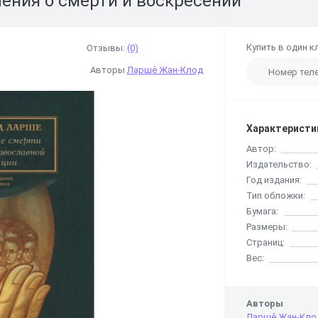
ения о смерти и воскресении
Купить в один к
Отзывы:
(0)
Авторы
Ларше́ Жан-Клод
Характеристи
Автор:
Издательство:
Год издания:
Тип обложки:
Бумага:
Размеры:
Страниц:
Вес:
Авторы
Ларше́ Жан-Кло