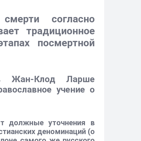
смерти согласно
вает традиционное
этапах посмертной
ов Жан-Клод Ларше
авославное учение о
ит должные уточнения в
стианских деноминаций (о
 лоне самого же русского