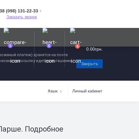
38 (098) 131-22-33
Заказать звонок
0
0
0
0.00грн.
оженый платеж) хранятся на почте
внесена за посылку идет на погашение
Закрыть
Язык
Личный кабинет
Ларше. Подробное