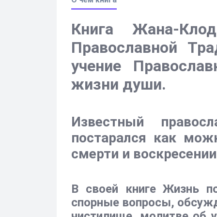
Книга Жана-Кло
Православной Тра
учение Православ
жизни души.
Известный правос
постарался как мож
смерти и воскресении
В своей книге Жизнь п
спорные вопросы, обсужд
чистилище, молитве об у