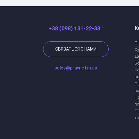
+38 (098) 131-22-33
К
По
СВЯЗАТЬСЯ С НАМИ
Х
Де
Бо
sales@pravnet.in.ua
Со
в
Пс
пс
Пс
пс
ТО
хо