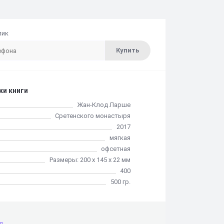
лик
Купить
ки книги
Жан-Клод Ларше
Сретенского монастыря
2017
мягкая
офсетная
Размеры: 200 х 145 х 22 мм
400
500 гр.
д