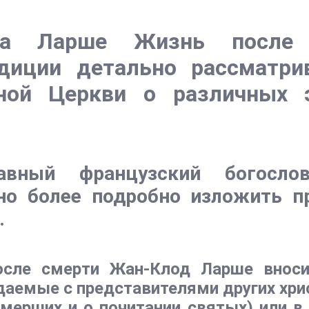
да Ларше Жизнь после 
диции детально рассматри
ной Церкви о различных 
лавный французский богосл
но более подробно изложить пр
.
осле смерти Жан-Клод Ларше внос
аемые с представителями других хри
мерших и о почитании святых) или в