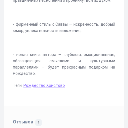
праздничных песнопений и проникнуться их духом;
- фирменный стиль о.Саввы — искренность, добрый
юмор, увлекательность изложения;
- новая книга автора — глубокая, эмоциональная,
обогащающая смыслами и культурными
параллелями — будет прекрасным подарком на
Рождество.
Теги:
Рождество Христово
Отзывов
6