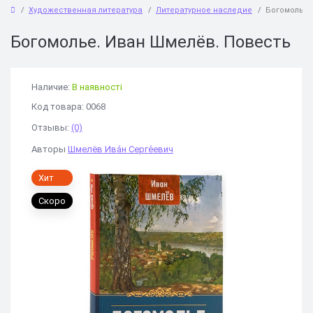
Художественная литература
Литературное наследие
Богомолье.
Богомолье. Иван Шмелёв. Повесть
Наличие:
В наявності
Код товара: 0068
Отзывы:
(0)
Авторы
Шмелёв Ива́н Серге́евич
Хит
Скоро