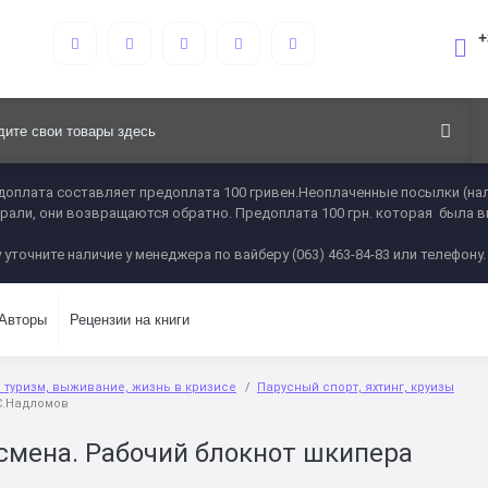
+
оплата составляет предоплата 100 гривен.Неоплаченные посылки (нал
 забрали, они возвращаются обратно. Предоплата 100 грн. которая была 
 уточните наличие у менеджера по вайберу (063) 463-84-83 или телефону.
Авторы
Рецензии на книги
т, туризм, выживание, жизнь в кризисе
Парусный спорт, яхтинг, круизы
С.Надломов
смена. Рабочий блокнот шкипера