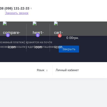
38 (098) 131-22-33
Заказать звонок
0
0
0
0.00грн.
оженый платеж) хранятся на почте
внесена за посылку идет на погашение
Закрыть
Язык
Личный кабинет