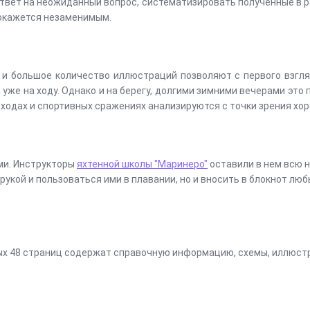
ответ на неожиданный вопрос, систематизировать полученные в ра
 окажется незаменимым.
 и большое количество иллюстраций позволяют с первого взгля
а уже на ходу. Однако и на берегу, долгими зимними вечерами эт
оходах и спортивных сражениях анализируются с точки зрения хо
ами. Инструкторы
яхтенной школы "Маринеро"
оставили в нем всю 
 рукой и пользоваться ими в плавании, но и вносить в блокнот лю
рых 48 страниц содержат справочную информацию, схемы, иллюстр