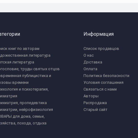
атегории
Информация
иск книг по авторам
Список продавцов
удожественная литература
О нас
тская литература
Доставка
гословие, труды святых отцов
Оплата
временная публицистика и
Политика безопасности
ызовы времени
Условия соглашения
ихология и психотерапия,
Связаться с нами
ихиатрия
Авторы
ихиатрия, пропедевтика
Распродажа
ихиатрии, нейрофизиология
Старый сайт
ВАРЫ для дома, семьи,
зяйства, похода, отдыха