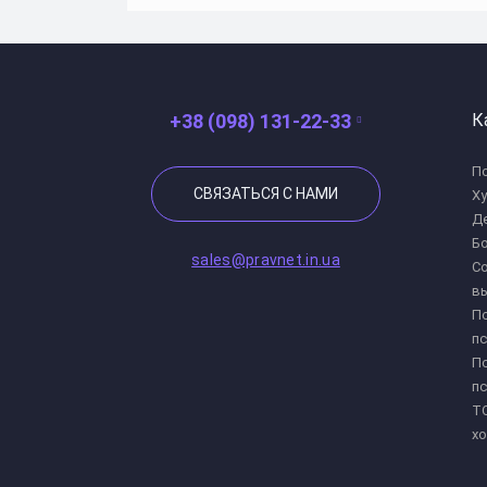
+38 (098) 131-22-33
К
По
СВЯЗАТЬСЯ С НАМИ
Х
Де
Бо
sales@pravnet.in.ua
Со
в
Пс
пс
Пс
пс
ТО
хо